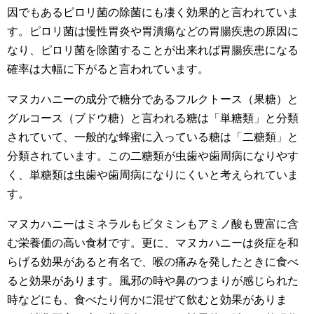
因でもあるピロリ菌の除菌にも凄く効果的と言われていま
す。ピロリ菌は慢性胃炎や胃潰瘍などの胃腸疾患の原因に
なり、ピロリ菌を除菌することが出来れば胃腸疾患になる
確率は大幅に下がると言われています。
マヌカハニーの成分で糖分であるフルクトース（果糖）と
グルコース（ブドウ糖）と言われる糖は「単糖類」と分類
されていて、一般的な蜂蜜に入っている糖は「二糖類」と
分類されています。この二糖類が虫歯や歯周病になりやす
く、単糖類は虫歯や歯周病になりにくいと考えられていま
す。
マヌカハニーはミネラルもビタミンもアミノ酸も豊富に含
む栄養価の高い食材です。更に、マヌカハニーは炎症を和
らげる効果があると有名で、喉の痛みを発したときに食べ
ると効果があります。風邪の時や鼻のつまりが感じられた
時などにも、食べたり何かに混ぜて飲むと効果がありま