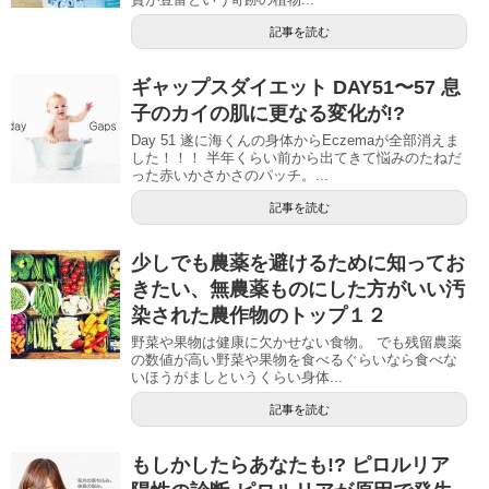
記事を読む
ギャップスダイエット DAY51〜57 息
子のカイの肌に更なる変化が!?
Day 51 遂に海くんの身体からEczemaが全部消えま
した！！！ 半年くらい前から出てきて悩みのたねだ
った赤いかさかさのパッチ。...
記事を読む
少しでも農薬を避けるために知ってお
きたい、無農薬ものにした方がいい汚
染された農作物のトップ１２
野菜や果物は健康に欠かせない食物。 でも残留農薬
の数値が高い野菜や果物を食べるぐらいなら食べな
いほうがましというくらい身体...
記事を読む
もしかしたらあなたも!? ピロルリア