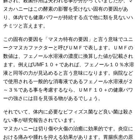
解され、殺菌作用は失われる事が分かっていましたが、マ
ヌカハニーはこの酵素の影響を受けない固有の要因があ
り、体内でも健康パワーが持続する点で他に類を見ないハ
チミツと言えます。
この固有の要因を「マヌカ特有の要因」と言う意味でユニ
ークマヌカファクターと呼びＵＭＦで表します。ＵＭＦの
数値は、フェノール水溶液の濃度に換算した値が記載され
ます。例えばUMF１０＋であれば、フェノール１０％水溶
液と同等の力が見込めると言う意味になります。病院など
で使用される一般的な消毒液であるフェノール水溶液が２
～３％である事を考慮するなら、ＵＭＦ１０＋の健康パワ
ーの強さには目を見張る物があるでしょう。
それでいて、体内に必要なビフィズス菌など良い菌は殺さ
ない事が研究報告されています。
マヌカハニーは切り傷や火傷の治癒に効果的です。炎症に
おける痛みや腫れを抑える効果があります。胃腸疾患の原