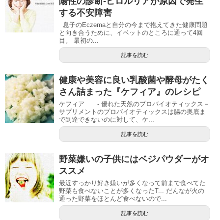
陽性の診断‐ピロルリアが原因で発生
する不安障害
息子のEczemaと自分の今まで抱えてきた健康問題
と向き合うために、イベットのところに通って4回
目。 最初の...
記事を読む
健康や美容に良い乳酸菌や酵母がたく
さん詰まった『ケフィア』のレシピ
ケフィア - 優れた天然のプロバイオティックス－
サプリメントのプロバイオティックスは腸の奥底ま
で到達できないのに対して、ケ...
記事を読む
野菜嫌いの子供にはベジパウダーがオ
ススメ
最近すっかり好き嫌いが多くなって前まで食べてた
野菜も食べないことが多くなったT... だんなが火の
通った野菜をほとんど食べないので...
記事を読む