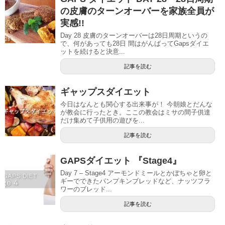
の皮膚のターンオーバーを家族全員が
実感!!
Day 28 皮膚のターンオーバーは28日周期というの
で、何があっても28日 間はがんばってGapsダイエ
ットを続けると決意...
記事を読む
ギャップスダイエット
今日はなんとも関心する出来事が！ 今朝娘とだんな
が教会に行ったとき。ここの教会はミサの間子供達
だけ集めて子供用の遊びを...
記事を読む
GAPSダイエット 『Stage4』
Day 7 – Stage4 アーモンドミールとかぼちゃと卵と
ギーでできたパンプキンブレッドなど、ナッツフラ
ワーのブレッド...
記事を読む