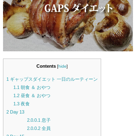
Contents
[
hide
]
1
ギャップスダイエット 一日のルーティーン
1.1
朝食 ＆ おやつ
1.2
昼食 ＆ おやつ
1.3
夜食
2
Day 13
2.0.0.1
息子
2.0.0.2
全員