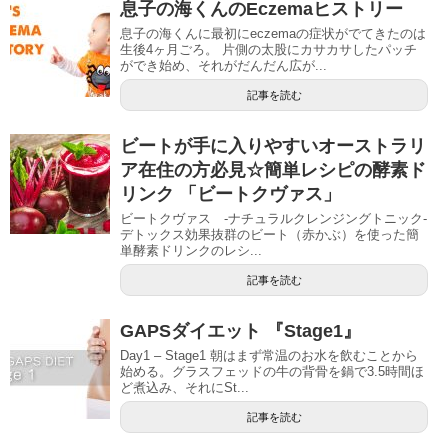
息子の海くんのEczemaヒストリー
息子の海くんに最初にeczemaの症状がでてきたのは
生後4ヶ月ごろ。 片側の太股にカサカサしたパッチ
ができ始め、それがだんだん広が...
記事を読む
ビートが手に入りやすいオーストラリ
ア在住の方必見☆簡単レシピの酵素ド
リンク 「ビートクヴァス」
ビートクヴァス -ナチュラルクレンジングトニック-
デトックス効果抜群のビート（赤かぶ）を使った簡
単酵素ドリンクのレシ...
記事を読む
GAPSダイエット 『Stage1』
Day1 – Stage1 朝はまず常温のお水を飲むことから
始める。グラスフェッドの牛の背骨を鍋で3.5時間ほ
ど煮込み、それにSt...
記事を読む