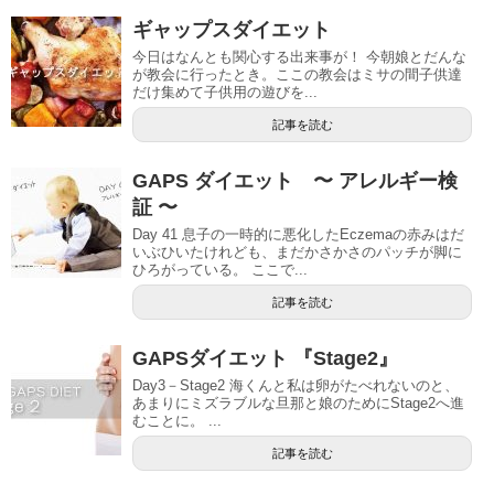
ギャップスダイエット
今日はなんとも関心する出来事が！ 今朝娘とだんな
が教会に行ったとき。ここの教会はミサの間子供達
だけ集めて子供用の遊びを...
記事を読む
GAPS ダイエット 〜 アレルギー検
証 〜
Day 41 息子の一時的に悪化したEczemaの赤みはだ
いぶひいたけれども、まだかさかさのパッチが脚に
ひろがっている。 ここで...
記事を読む
GAPSダイエット 『Stage2』
Day3－Stage2 海くんと私は卵がたべれないのと、
あまりにミズラブルな旦那と娘のためにStage2へ進
むことに。 ...
記事を読む