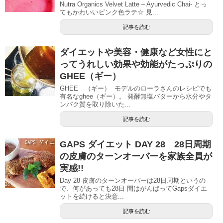
Nutra Organics Velvet Latte – Ayurvedic Chai- とっ
てもかわいいピンク色ラテ☆ 見...
記事を読む
ダイエットや美容・健康など女性にと
ってうれしい効果や効能がたっぷりの
GHEE（ギー）
GHEE （ギー） モデルのローラさんのレシピでも
有名なghee（ギー）。 発酵無塩バターから水分やタ
ンパク質を取り除いた...
記事を読む
GAPS ダイエット DAY 28 28日周期
の皮膚のターンオーバーを家族全員が
実感!!
Day 28 皮膚のターンオーバーは28日周期というの
で、何があっても28日 間はがんばってGapsダイエ
ットを続けると決意...
記事を読む